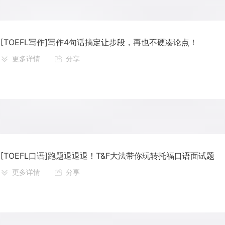
[TOEFL写作]写作4句话搞定让步段，再也不硬凑论点！
更多详情
分享
[TOEFL口语]跑题退退退！T&F⼤法带你玩转托福⼝语⾯试题
更多详情
分享