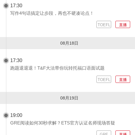
17:30
写作4句话搞定让步段，再也不硬凑论点！
TOEFL
直播
08月18日
17:30
跑题退退退！T&F⼤法带你玩转托福⼝语⾯试题
TOEFL
直播
08月19日
19:00
GRE阅读如何30秒求解？ETS官方认证名师现场答疑
GRE
直播