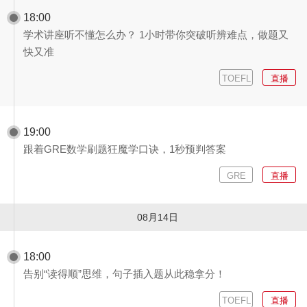
18:00
学术讲座听不懂怎么办？ 1小时带你突破听辨难点，做题又
快又准
TOEFL
直播
19:00
跟着GRE数学刷题狂魔学口诀，1秒预判答案
GRE
直播
08月14日
18:00
告别“读得顺”思维，句子插入题从此稳拿分！
TOEFL
直播