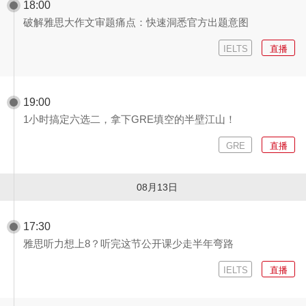
18:00
破解雅思大作文审题痛点：快速洞悉官方出题意图
IELTS
直播
19:00
1小时搞定六选二，拿下GRE填空的半壁江山！
GRE
直播
08月13日
17:30
雅思听力想上8？听完这节公开课少走半年弯路
IELTS
直播