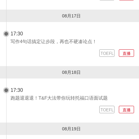
08月17日
17:30
写作4句话搞定让步段，再也不硬凑论点！
TOEFL
直播
08月18日
17:30
跑题退退退！T&F⼤法带你玩转托福⼝语⾯试题
TOEFL
直播
08月19日